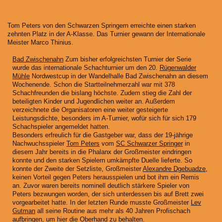
Tom Peters von den Schwarzen Springern erreichte einen starken
zehnten Platz in der A-Klasse. Das Turnier gewann der Internationale
Meister Marco Thinius.
Bad Zwischenahn
Zum bisher erfolgreichsten Turnier der Serie
wurde das internationale Schachturnier um den 20.
Rügenwalder
Mühle
Nordwestcup in der Wandelhalle Bad Zwischenahn an diesem
Wochenende. Schon die Startteilnehmerzahl war mit 378
Schachfreunden die bislang höchste. Zudem stieg die Zahl der
beteiligten Kinder und Jugendlichen weiter an. Außerdem
verzeichnete die Organisatoren eine weiter gesteigerte
Leistungsdichte, besonders im A-Turnier, wofür sich für sich 179
Schachspieler angemeldet hatten.
Besonders erfreulich für die Gastgeber war, dass der 19-jährige
Nachwuchsspieler
Tom Peters
vom
SC Schwarzer Springer
in
diesem Jahr bereits in die Phalanx der Großmeister eindringen
konnte und den starken Spielern umkämpfte Duelle lieferte. So
konnte der Zweite der Setzliste, Großmeister
Alexandre Dgebuadze
,
keinen Vorteil gegen Peters herausspielen und bot ihm ein Remis
an. Zuvor waren bereits nominell deutlich stärkere Spieler von
Peters bezwungen worden, der sich unterdessen bis auf Brett zwei
vorgearbeitet hatte. In der letzten Runde musste Großmeister
Lev
Gutman
all seine Routine aus mehr als 40 Jahren Profischach
aufbringen, um hier die Oberhand zu behalten.