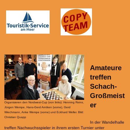
Amateure
treffen
Schach-
Großmeist
Organisieren den Nordwest-Cup (von links): Henning Reins,
er
Jürgen Wempe, Hans-Gerd Arntken (vorne), Gerd
Wiechmann, Anke Wempe (vorne) und Eckhard Weller. Bild:
Christian Quapp
In der Wandelhalle
treffen Nachwuchsspieler in ihrem ersten Turnier unter