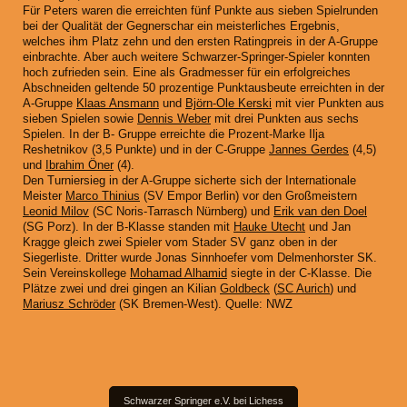
Für Peters waren die erreichten fünf Punkte aus sieben Spielrunden
bei der Qualität der Gegnerschar ein meisterliches Ergebnis,
welches ihm Platz zehn und den ersten Ratingpreis in der A-Gruppe
einbrachte. Aber auch weitere Schwarzer-Springer-Spieler konnten
hoch zufrieden sein. Eine als Gradmesser für ein erfolgreiches
Abschneiden geltende 50 prozentige Punktausbeute erreichten in der
A-Gruppe
Klaas Ansmann
und
Björn-Ole Kerski
mit vier Punkten aus
sieben Spielen sowie
Dennis Weber
mit drei Punkten aus sechs
Spielen. In der B- Gruppe erreichte die Prozent-Marke Ilja
Reshetnikov (3,5 Punkte) und in der C-Gruppe
Jannes Gerdes
(4,5)
und
Ibrahim Öner
(4).
Den Turniersieg in der A-Gruppe sicherte sich der Internationale
Meister
Marco Thinius
(SV Empor Berlin) vor den Großmeistern
Leonid Milov
(SC Noris-Tarrasch Nürnberg) und
Erik van den Doel
(SG Porz). In der B-Klasse standen mit
Hauke Utecht
und Jan
Kragge gleich zwei Spieler vom Stader SV ganz oben in der
Siegerliste. Dritter wurde Jonas Sinnhoefer vom Delmenhorster SK.
Sein Vereinskollege
Mohamad Alhamid
siegte in der C-Klasse. Die
Plätze zwei und drei gingen an Kilian
Goldbeck
(
SC Aurich
) und
Mariusz Schröder
(SK Bremen-West). Quelle: NWZ
Schwarzer Springer e.V. bei Lichess