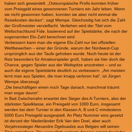
haben sich gewandelt. „Osteuropäische Profis konnten früher
vom Preisgeld eines gewonnenen Turniers ein Jahr leben. Wenn
sie nicht gewonnen haben, konnten sie aber nicht einmal die
Reisekosten decken“, sagt Wempe. Gleichzeitig hat sich die Zahl
der Großmeister vervielfacht. Verliehen wird der Titel vom
Weltschachbund Fide, basierend auf der Spielstärke, die nach der
sogenannten Elo-Zahl berechnet wird.
Verbessern kann man die eigene Elo-Zahl nur bei offiziellen
Wettbewerben – einer der Gründe, warum der Nordwest-Cup
ursprünglich aus der Taufe gehoben wurde. Noch heute ist der
Reiz besonders für Amateurspieler groß, haben sie hier doch die
Chance, gegen Spieler aus der Weltspitze anzutreten – und so
auch die eigene Spielstärke deutlich zu verbessern. „Am meisten
lernt man aus Spielen, die man knapp verloren hat“, ist Jürgen
Wempe überzeugt.
„Die beschäftigen einen noch Tage danach, manchmal träumt
man sogar davon“.
In Bad Zwischenahn erwartet den Sieger des A-Turniers, also der
stärksten Spielklasse, ein Preisgeld von 1000 Euro, insgesamt
werden bei dem Turnier in den Klassen A, B und C mindestens
5000 Euro Preisgeld ausgespielt. An Platz Nummer eins gesetzt
ist derzeit der Niederländer Erik Van den Doel, aber auch
Vorjahressieger Alexandre Dgebuadze aus Belgien will seinen